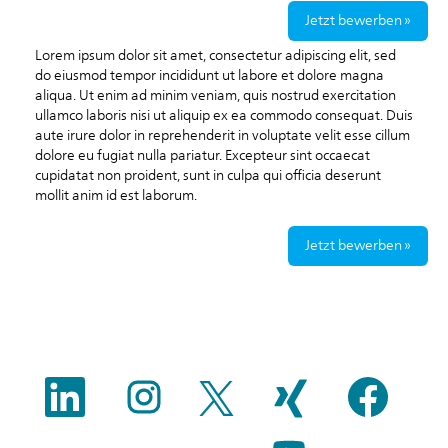
Jetzt bewerben »
Lorem ipsum dolor sit amet, consectetur adipiscing elit, sed
do eiusmod tempor incididunt ut labore et dolore magna
aliqua. Ut enim ad minim veniam, quis nostrud exercitation
ullamco laboris nisi ut aliquip ex ea commodo consequat. Duis
aute irure dolor in reprehenderit in voluptate velit esse cillum
dolore eu fugiat nulla pariatur. Excepteur sint occaecat
cupidatat non proident, sunt in culpa qui officia deserunt
mollit anim id est laborum.
Jetzt bewerben »
W
W
W
W
W
i
i
i
i
i
r
r
r
r
r
d
d
d
d
d
W
a
a
a
a
a
i