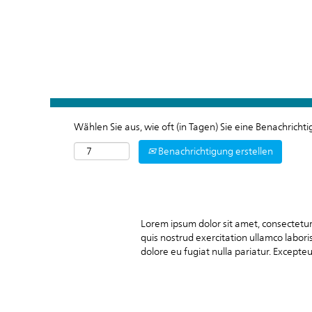
Nach Stichwort suchen
Mehr Optionen anzeigen
Wählen Sie aus, wie oft (in Tagen) Sie eine Benachrich
Benachrichtigung erstellen
Lorem ipsum dolor sit amet, consectetur
quis nostrud exercitation ullamco laboris
dolore eu fugiat nulla pariatur. Excepteu