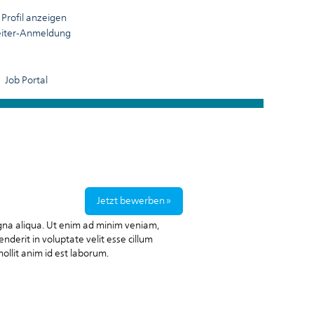
Profil anzeigen
eiter-Anmeldung
Löschen
Job Portal
Jetzt bewerben »
agna aliqua. Ut enim ad minim veniam,
nderit in voluptate velit esse cillum
mollit anim id est laborum.