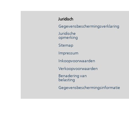
Juridisch
Gegevensbeschermingsverklaring
Juridische
opmerking
Sitemap
Impressum
Inkoopvoorwaarden
Verkoopvoorwaarden
Benadering van
belasting
Gegevensbeschermingsinformatie