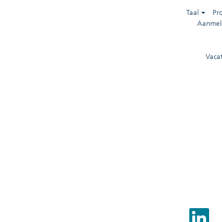
Taal
Pr
Aanmel
Vaca
O
p